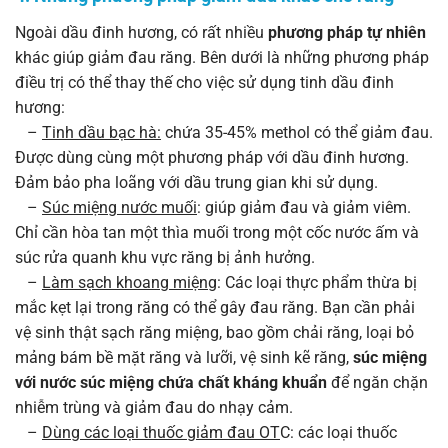
Ngoài dầu đinh hương, có rất nhiều
phương pháp tự nhiên
khác giúp giảm đau răng. Bên dưới là những phương pháp
điều trị có thể thay thế cho việc sử dụng tinh dầu đinh
hương:
–
Tinh dầu bạc hà:
chứa 35-45% methol có thể giảm đau.
Được dùng cùng một phương pháp với dầu đinh hương.
Đảm bảo pha loãng với dầu trung gian khi sử dụng.
–
Súc miệng nước muối
: giúp giảm đau và giảm viêm.
Chỉ cần hòa tan một thìa muối trong một cốc nước ấm và
súc rửa quanh khu vực răng bị ảnh hưởng.
–
Làm sạch khoang miệng
: Các loại thực phẩm thừa bị
mắc kẹt lại trong răng có thể gây đau răng. Bạn cần phải
vệ sinh thật sạch răng miệng, bao gồm chải răng, loại bỏ
mảng bám bề mặt răng và lưỡi, vệ sinh kẽ răng,
súc miệng
với nước súc miệng chứa chất kháng khuẩn
để ngăn chặn
nhiễm trùng và giảm đau do nhạy cảm.
–
Dùng các loại thuốc giảm đau OT
C: các loại thuốc