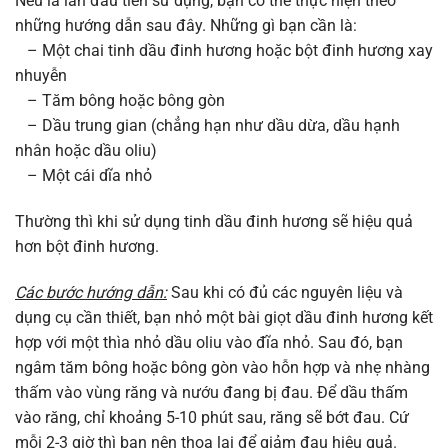
Nếu là lần đầu tiên sử dụng, bạn có thể thực hiện theo
những hướng dẫn sau đây. Những gì bạn cần là:
– Một chai tinh dầu đinh hương hoặc bột đinh hương xay
nhuyễn
– Tăm bông hoặc bông gòn
– Dầu trung gian (chẳng hạn như dầu dừa, dầu hạnh
nhân hoặc dầu oliu)
– Một cái dĩa nhỏ
Thường thì khi sử dụng tinh dầu đinh hương sẽ hiệu quả
hơn bột đinh hương.
Các bước hướng dẫn:
Sau khi có đủ các nguyên liệu và
dụng cụ cần thiết, bạn nhỏ một bài giọt dầu đinh hương kết
hợp với một thìa nhỏ dầu oliu vào đĩa nhỏ. Sau đó, bạn
ngâm tăm bông hoặc bông gòn vào hỗn hợp và nhẹ nhàng
thấm vào vùng răng và nướu đang bị đau. Để dầu thấm
vào răng, chỉ khoảng 5-10 phút sau, răng sẽ bớt đau. Cứ
mỗi 2-3 giờ thì bạn nên thoa lại để giảm đau hiệu quả.