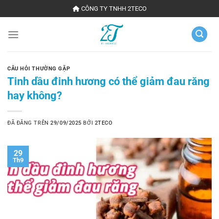
Chuyển
CÔNG TY TNHH 2TECO
đến
nội
dung
CÂU HỎI THƯỜNG GẶP
Tinh dầu đinh hương có thể giảm đau răng
hay không?
ĐÃ ĐĂNG TRÊN
29/09/2025
BỞI
2TECO
29
Th9