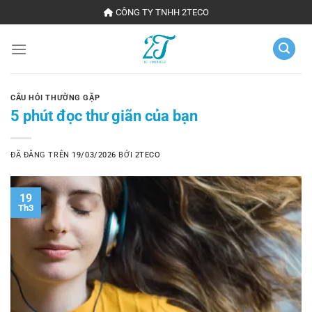
Chuyển
CÔNG TY TNHH 2TECO
đến
nội
dung
CÂU HỎI THƯỜNG GẶP
5 phút đọc thư giãn của bạn
ĐÃ ĐĂNG TRÊN
19/03/2026
BỞI
2TECO
19
Th3