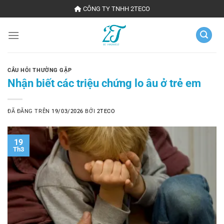
Chuyển
CÔNG TY TNHH 2TECO
đến
nội
dung
CÂU HỎI THƯỜNG GẶP
Nhận biết các triệu chứng lo âu ở trẻ em
ĐÃ ĐĂNG TRÊN
19/03/2026
BỞI
2TECO
19
Th3