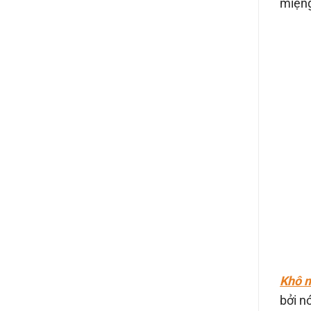
miệng
Khô 
bởi n