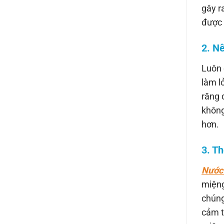
gây r
được 
2. N
Luôn 
làm l
răng 
không
hơn.
3. T
Nước 
miệng
chúng
cảm t