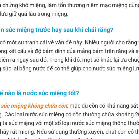
a chứng khô miệng, làm tổn thương niêm mạc miệng cùng
lưu giữ quá lâu trong miệng.
ên súc miệng trước hay sau khi chải răng?
có một sự tranh cải về vấn đề này. Nhiều người cho rằng 
ỏng kết cấu và độ bám dính của mảng bám trên răng và sẽ 
diễn ra ngay sau đó. Trong khi đó, một số khác lại ưa ch
 súc lại bằng nước để có thể giúp cho nước súc miệng lưu
hế nào là nước súc miệng tốt?
súc miệng không chứa cồn
: mặc dù cồn có khả năng sá
. Các loại nước súc miệng có cồn thường chứa khoảng 20-
 ta súc miệng với một số loại nước súc miệng thông thườ
hấy rát miệng. Nếu sử dụng thường xuyên, chất cồn có t