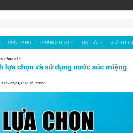
Ủ
CỬA HÀNG
THƯƠNG HIỆU
TIN TỨC
GIỚI THIỆ
 THƯỜNG GẶP
h lựa chọn và sử dụng nước súc miệng
G TRÊN
07/04/2026
BỞI
2TECO