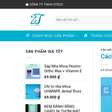
Chuyển
CÔNG TY TNHH 2TECO
đến
nội
Tìm
dung
kiếm:
DANH MỤC SẢN PHẨM
TRANG CH
CÂU HỎI
SẢN PHẨM GIÁ TỐT
Các
Sáp Nha Khoa Pesitro
ĐÃ ĐĂN
Ortho Wax + Vitamin E
69.000
₫
Chỉ tơ nha khoa
07
UHMWPE dental floss
Th4
69.000
₫
KEM ĐÁNH RĂNG
GARGLIN THƠM MÁT VỊ