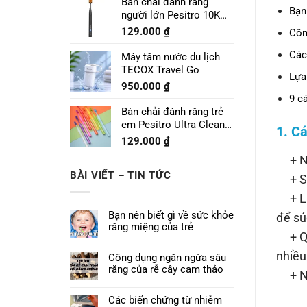
Bàn chải đánh răng
Bạn
người lớn Pesitro 10K
Pro
129.000
₫
Côn
Các
Máy tăm nước du lịch
TECOX Travel Go
Lựa
950.000
₫
9 c
Bàn chải đánh răng trẻ
em Pesitro Ultra Clean
1. C
Prime 7680
129.000
₫
+ Ng
BÀI VIẾT – TIN TỨC
+ Súc
+ Lúc
Bạn nên biết gì về sức khỏe
để sú
răng miệng của trẻ
+ Quá
nhiều
Công dụng ngăn ngừa sâu
răng của rễ cây cam thảo
+ Nhổ
Các biến chứng từ nhiễm