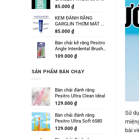
CHANH LIME MINT
85.000
₫
120g
KEM ĐÁNH RĂNG
GARGLIN THƠM MÁT VỊ
BẠC HÀ SPEARMINT
85.000
₫
120g
Bàn chải kẽ răng Pesitro
Angle Interdental Brush
Size 1 - 0.7mm
109.000
₫
SẢN PHẨM BÁN CHẠY
Bàn chải đánh răng
Pesitro Ultra Clean Ideal
129.000
₫
Sử d
Bàn chải đánh răng
Pesitro Ultra Soft 6580
miệng
129.000
₫
bài v