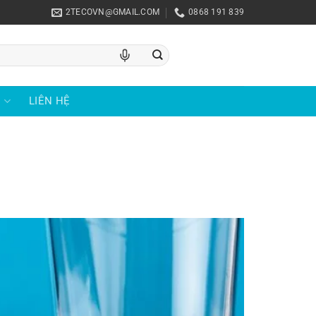
2TECOVN@GMAIL.COM
0868 191 839
U
LIÊN HỆ