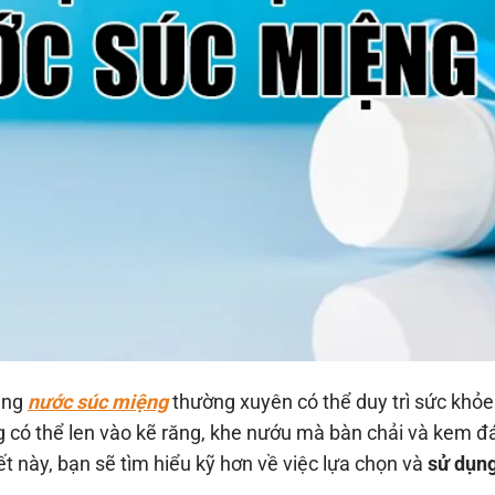
ụng
nước súc miệng
thường xuyên có thể duy trì sức khỏe
 có thể len vào kẽ răng, khe nướu mà bàn chải và kem đ
iết này, bạn sẽ tìm hiểu kỹ hơn về việc lựa chọn và
sử dụn