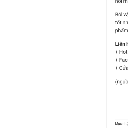
hôi m
Bởi v
tốt n
phẩm 
Liên 
+ Hot
+ Fac
+ Cửa
(nguồ
Mục nhậ