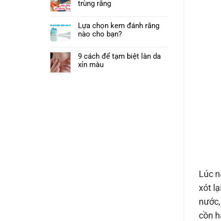
trùng răng
Lựa chọn kem đánh răng
nào cho bạn?
9 cách để tạm biệt làn da
xỉn màu
Lúc n
xót l
nước,
cồn h