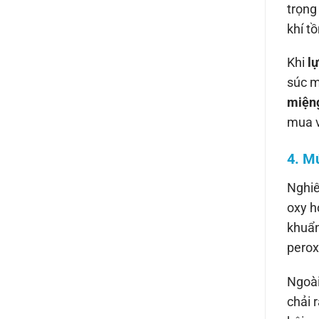
trọng
khí t
Khi
l
súc m
miện
mua v
4. M
Nghiê
oxy h
khuẩn
perox
Ngoài
chải 