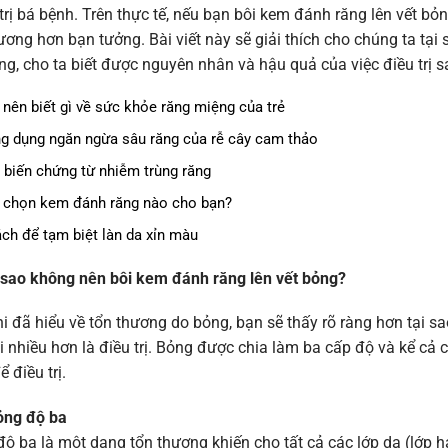
trị bá bệnh. Trên thực tế, nếu bạn bôi kem đánh răng lên vết bỏng
ương hơn bạn tưởng. Bài viết này sẽ giải thích cho chúng ta tạ
ng, cho ta biết được nguyên nhân và hậu quả của việc điều trị s
 nên biết gì về sức khỏe răng miệng của trẻ
g dụng ngăn ngừa sâu răng của rễ cây cam thảo
 biến chứng từ nhiễm trùng răng
 chọn kem đánh răng nào cho bạn?
ách để tạm biệt làn da xỉn màu
i sao không nên bôi kem đánh răng lên vết bỏng?
i đã hiểu về tổn thương do bỏng, bạn sẽ thấy rõ ràng hơn tại s
i nhiều hơn là điều trị. Bỏng được chia làm ba cấp độ và kể c
ể điều trị.
ỏng độ ba
ộ ba là một dạng tổn thương khiến cho tất cả các lớp da (lớp hạ