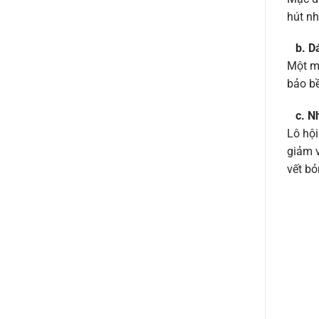
hút nh
b. D
Một mi
bảo bề
c. 
Lô hội
giảm v
vết bỏ