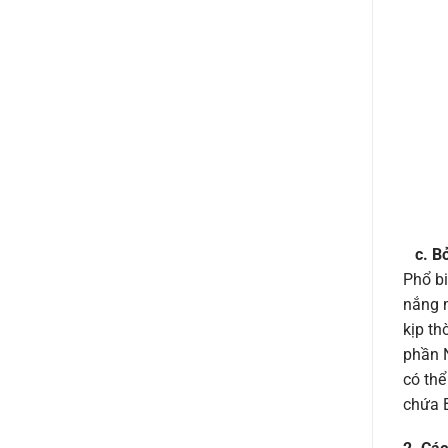
c. B
Phổ bi
nắng 
kịp th
phần N
có thể
chứa B