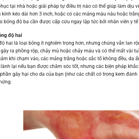
hục tại nhà hoặc giải pháp tự điều trị nào có thể giúp làm dịu 
kính kéo dài hơn 3 inch, hoặc có các mảng màu nâu hoặc trắng
ị bỏng độ ba cần được cấp cứu ngay lập tức bởi nhân viên y tế
ỏng độ hai
ộ hai là loại bỏng ít nghiêm trọng hơn, nhưng chúng vẫn lan rộ
 gây ra phồng rộp, chảy mủ hoặc chảy máu và có thể mất vài tu
cảm khi chạm vào, các mảng trắng hoặc sắc tố không đều, da ẩ
 lành lại nếu bạn được chăm sóc tốt, nhưng các biện pháp khắ
phần gây hại cho da của bạn (như các chất có trong kem đánh 
chứng.