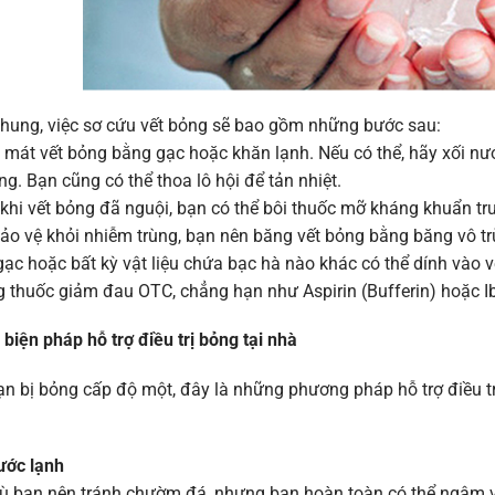
chung, việc sơ cứu vết bỏng sẽ bao gồm những bước sau:
mát vết bỏng bằng gạc hoặc khăn lạnh. Nếu có thể, hãy xối nướ
ng. Bạn cũng có thể thoa lô hội để tản nhiệt.
khi vết bỏng đã nguội, bạn có thể bôi thuốc mỡ kháng khuẩn tr
bảo vệ khỏi nhiễm trùng, bạn nên băng vết bỏng bằng băng vô 
ạc hoặc bất kỳ vật liệu chứa bạc hà nào khác có thể dính vào v
 thuốc giảm đau OTC, chẳng hạn như Aspirin (Bufferin) hoặc Ib
 biện pháp hỗ trợ điều trị bỏng tại nhà
n bị bỏng cấp độ một, đây là những phương pháp hỗ trợ điều tr
ước lạnh
ù bạn nên tránh chườm đá, nhưng bạn hoàn toàn có thể ngâm vế