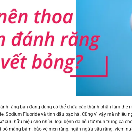
ánh răng bạn đang dùng có thể chứa các thành phần làm the m
de, Sodium Fluoride và tinh dầu bạc hà. Cũng vì vậy mà nhiều 
ơ cứu hữu hiệu cho nhiều loại bệnh da liễu từ mụn trứng cá c
oại bỏ mảng bám, bảo vệ men răng, ngăn ngừa sâu răng, viêm n