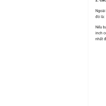
2. Cá
Ngoài 
đó là:
Nếu bạ
inch c
nhất đ