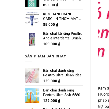
CHANH LIME MINT
85.000
₫
120g
KEM ĐÁNH RĂNG
GARGLIN THƠM MÁT VỊ
BẠC HÀ SPEARMINT
85.000
₫
120g
Bàn chải kẽ răng Pesitro
Angle Interdental Brush
Size 1 - 0.7mm
109.000
₫
SẢN PHẨM BÁN CHẠY
Bàn chải đánh răng
Pesitro Ultra Clean Ideal
129.000
₫
Kem đ
Bàn chải đánh răng
Fluori
Pesitro Ultra Soft 6580
pháp s
129.000
₫
trợ l