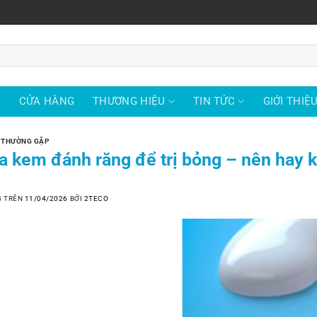
Ủ
CỬA HÀNG
THƯƠNG HIỆU
TIN TỨC
GIỚI THIỆ
 THƯỜNG GẶP
a kem đánh răng để trị bỏng – nên hay 
G TRÊN
11/04/2026
BỞI
2TECO