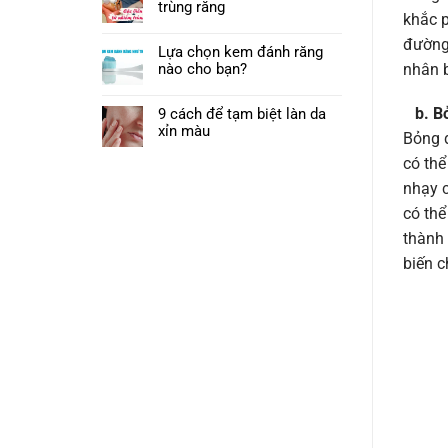
trùng răng
khắc p
đường 
Lựa chọn kem đánh răng
nào cho bạn?
nhân b
b. B
9 cách để tạm biệt làn da
xỉn màu
Bỏng đ
có thể
nhạy 
có thể
thành 
biến 