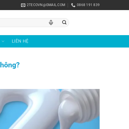
2TECOVN@GMAIL.COM
0868 191 839
U
LIÊN HỆ
không?