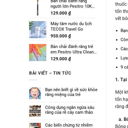
Bàn chải đánh răng
thuốc 
người lớn Pesitro 10K
tổn th
Pro
129.000
₫
vết bỏ
Máy tăm nước du lịch
TECOX Travel Go
Bạn
950.000
₫
Côn
Bàn chải đánh răng trẻ
Các
em Pesitro Ultra Clean
Prime 7680
Lựa
129.000
₫
9 c
BÀI VIẾT – TIN TỨC
1. Tạ
Bạn nên biết gì về sức khỏe
Một kh
răng miệng của trẻ
tổn hạ
răng đ
Công dụng ngăn ngừa sâu
răng của rễ cây cam thảo
a. B
Các biến chứng từ nhiễm
Bỏng đ