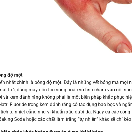
ỏng độ một
ến nhất chính là bỏng độ một. Đây là những vết bỏng mà mọi n
mặt trời, dùng máy uốn tóc nóng hoặc vô tình chạm vào nồi n
ời và kem đánh răng không phải là một biện pháp khắc phục hi
atri Fluoride trong kem đánh răng có tác dụng bao bọc và ngăn
 tích tụ nhiệt cũng như vi khuẩn xấu dưới da. Ngay cả các côn
aking Soda hoặc các chất làm trắng “tự nhiên” khác sẽ chỉ kéo 