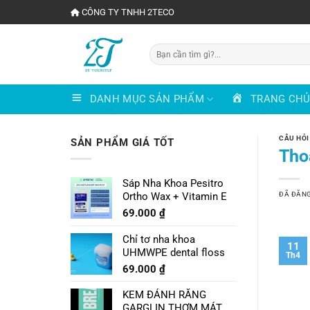
Chuyển
CÔNG TY TNHH 2TECO
đến
nội
Tìm
dung
kiếm:
DANH MỤC SẢN PHẨM
TRANG CH
CÂU HỎI
SẢN PHẨM GIÁ TỐT
Tho
Sáp Nha Khoa Pesitro
ĐÃ ĐĂN
Ortho Wax + Vitamin E
69.000
₫
Chỉ tơ nha khoa
11
UHMWPE dental floss
Th4
69.000
₫
KEM ĐÁNH RĂNG
GARGLIN THƠM MÁT VỊ