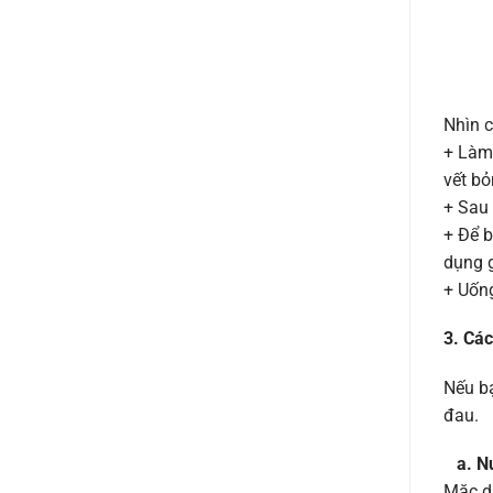
Nhìn 
+ Làm 
vết bỏ
+ Sau 
+ Để 
dụng g
+ Uống
3. Các
Nếu bạ
đau.
a. N
Mặc d