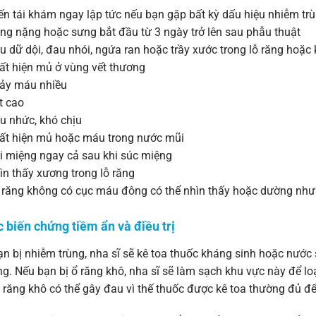
n tái khám ngay lập tức nếu bạn gặp bất kỳ dấu hiệu nhiễm tr
g nặng hoặc sưng bắt đầu từ 3 ngày trở lên sau phẫu thuật
dữ dội, đau nhói, ngứa ran hoặc trầy xước trong lỗ răng hoặc
t hiện mủ ở vùng vết thương
y máu nhiều
t cao
 nhức, khó chịu
t hiện mủ hoặc máu trong nước mũi
 miệng ngay cả sau khi súc miệng
n thấy xương trong lỗ răng
răng không có cục máu đông có thể nhìn thấy hoặc dường như k
c biến chứng tiềm ẩn và điều trị
n bị nhiễm trùng, nha sĩ sẽ kê toa thuốc kháng sinh hoặc nướ
g. Nếu bạn bị ổ răng khô, nha sĩ sẽ làm sạch khu vực này để l
 răng khô có thể gây đau vì thế thuốc được kê toa thường đủ để