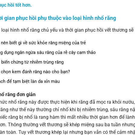
ục hồi tốt hơn.
ời gian phục hồi phụ thuộc vào loại hình nhổ răng
 loại hình nhổ răng chủ yếu và thời gian phục hồi vết thương sẽ
 nên biết gì về sức khỏe răng miệng của trẻ
g dụng ngăn ngừa sâu răng của rễ cây cam thảo
 biến chứng từ nhiễm trùng răng
 chọn kem đánh răng nào cho bạn?
ách để tạm biệt làn da xỉn màu
hổ răng đơn giản
hức nhổ răng này được thực hiện khi răng đã mọc ra khỏi nướu,
răng như thế này thường chỉ nhổ khi bị nhiễm trùng, sâu răng
iếc răng bị nhổ là rang hàm thì mất nhiều thời gian hơn để lành
ơn. Thông thường vết thương sẽ khép miệng sau ba tuần nhưng 
àn toàn. Tuy vết thương khép lại nhưng bạn vẫn có thể cảm nhận