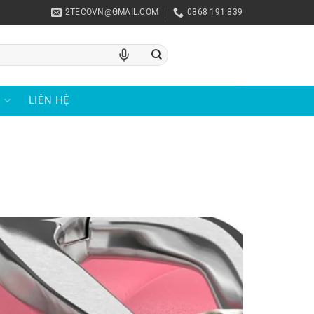
2TECOVN@GMAIL.COM
0868 191 839
U
LIÊN HỆ