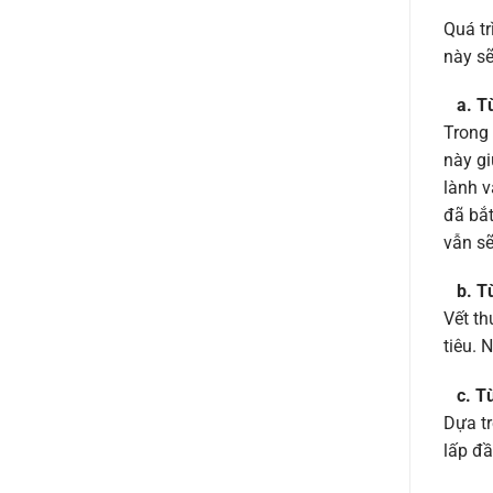
Quá tr
này sẽ
a. T
Trong 
này gi
lành 
đã bắt
vẫn sẽ
b. T
Vết th
tiêu. 
c. T
Dựa t
lấp đ