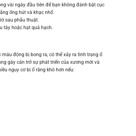
ong vài ngày đầu tiên để bạn không đánh bật cục
ằng ống hút và khạc nhổ.
ờ sau phẫu thuật.
âu tây hoặc hạt quả hạch.
máu động bị bong ra, có thể xảy ra tình trạng ổ
ăng gây cản trở sự phát triển của xương mới và
ều nguy cơ bị ổ răng khô hơn nếu: