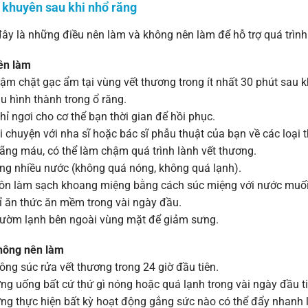
i khuyên sau khi nhổ răng
ây là những điều nên làm và không nên làm để hỗ trợ quá trình
ên làm
 chặt gạc ẩm tại vùng vết thương trong ít nhất 30 phút sau k
u hình thành trong ổ răng.
 ngơi cho cơ thể bạn thời gian để hồi phục.
chuyện với nha sĩ hoặc bác sĩ phẫu thuật của bạn về các loại 
ãng máu, có thể làm chậm quá trình lành vết thương.
g nhiều nước (không quá nóng, không quá lạnh).
n làm sạch khoang miệng bằng cách súc miệng với nước muối
 ăn thức ăn mềm trong vài ngày đầu.
ờm lạnh bên ngoài vùng mặt để giảm sưng.
hông nên làm
g súc rửa vết thương trong 24 giờ đầu tiên.
 uống bất cứ thứ gì nóng hoặc quá lạnh trong vài ngày đầu ti
 thực hiện bất kỳ hoạt động gắng sức nào có thể đẩy nhanh l