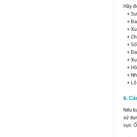
Hãy đế
+ Sưn
+ Đau 
+ Xuấ
+ Chả
+ Số
+ Đau
+ Xuấ
+ Hôi
+ Nhì
+ Lỗ 
6. Cá
Nếu bạ
sử dụn
vụn. Ổ