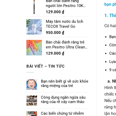
Bàn chải đánh răng
bạn ph
người lớn Pesitro 10K
Pro
129.000
₫
1. Th
Máy tăm nước du lịch
Có hai
TECOX Travel Go
950.000
₫
Bạn
Bàn chải đánh răng trẻ
Côn
em Pesitro Ultra Clean
Prime 7680
129.000
₫
Các
Lựa
BÀI VIẾT – TIN TỨC
9 c
a. N
Bạn nên biết gì về sức khỏe
răng miệng của trẻ
Hình t
chiếc 
Công dụng ngăn ngừa sâu
Nếu ch
răng của rễ cây cam thảo
răng h
Các biến chứng từ nhiễm
lặn ho