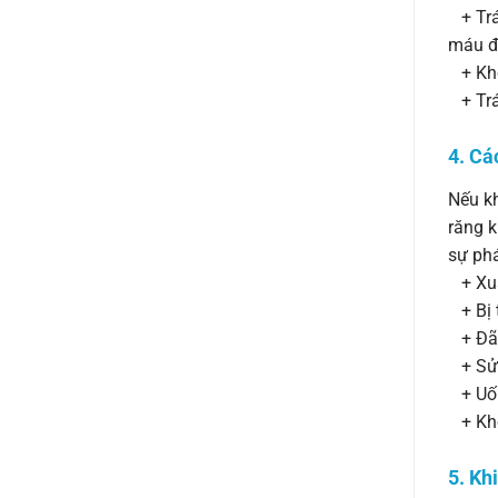
+ Trán
máu đô
+ Khô
+ Trán
4. Cá
Nếu kh
răng k
sự ph
+ Xuấ
+ Bị t
+ Đã t
+ Sử 
+ Uốn
+ Khô
5. Kh