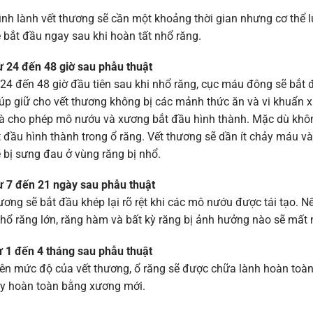
ình lành vết thương sẽ cần một khoảng thời gian nhưng cơ thể lu
 bắt đầu ngay sau khi hoàn tất nhổ răng.
ừ 24 đến 48 giờ sau phẫu thuật
24 đến 48 giờ đầu tiên sau khi nhổ răng, cục máu đông sẽ bắt
úp giữ cho vết thương không bị các mảnh thức ăn và vi khuẩn x
và cho phép mô nướu và xương bắt đầu hình thành. Mặc dù khô
 đầu hình thành trong ổ răng. Vết thương sẽ dần ít chảy máu và
 bị sưng đau ở vùng răng bị nhổ.
ừ 7 đến 21 ngày sau phẫu thuật
ương sẽ bắt đầu khép lại rõ rệt khi các mô nướu được tái tạo. N
Nhổ răng lớn, răng hàm và bất kỳ răng bị ảnh hưởng nào sẽ mất nh
ừ 1 đến 4 tháng sau phẫu thuật
rên mức độ của vết thương, ổ răng sẽ được chữa lành hoàn toà
ầy hoàn toàn bằng xương mới.