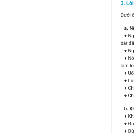
3. Lờ
Dưới đ
a. N
+ Ngậm
bắt đầ
+ Nghỉ
+ Nói 
làm lo
+ Uốn
+ Luô
+ Chỉ
+ Chư
b. K
+ Khôn
+ Đừng
+ Đừng