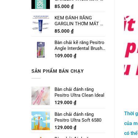
CHANH LIME MINT
85.000
₫
120g
KEM ĐÁNH RĂNG
GARGLIN THƠM MÁT VỊ
BẠC HÀ SPEARMINT
85.000
₫
120g
Bàn chải kẽ răng Pesitro
Angle Interdental Brush
Size 1 - 0.7mm
109.000
₫
SẢN PHẨM BÁN CHẠY
Bàn chải đánh răng
Pesitro Ultra Clean Ideal
129.000
₫
Thời g
Bàn chải đánh răng
Pesitro Ultra Soft 6580
của mỗ
129.000
₫
có thể