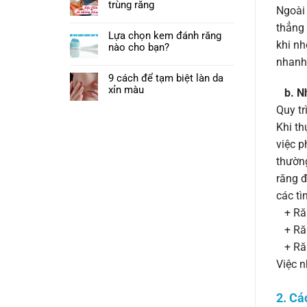
trùng răng
Ngoài 
thẳng 
Lựa chọn kem đánh răng
khi nh
nào cho bạn?
nhanh,
9 cách để tạm biệt làn da
xỉn màu
b. N
Quy tr
Khi th
việc p
thường
răng đ
các tì
+ Răn
+ Răn
+ Răn
Việc n
2. Cá