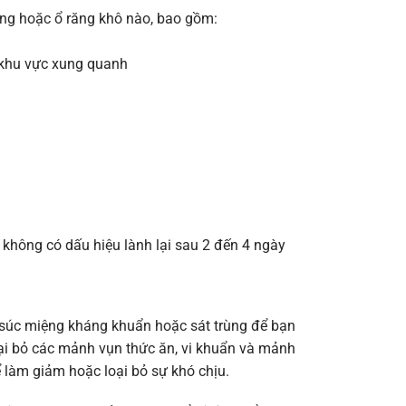
ùng hoặc ổ răng khô nào, bao gồm:
 khu vực xung quanh
hông có dấu hiệu lành lại sau 2 đến 4 ngày
c súc miệng kháng khuẩn hoặc sát trùng để bạn
oại bỏ các mảnh vụn thức ăn, vi khuẩn và mảnh
 làm giảm hoặc loại bỏ sự khó chịu.