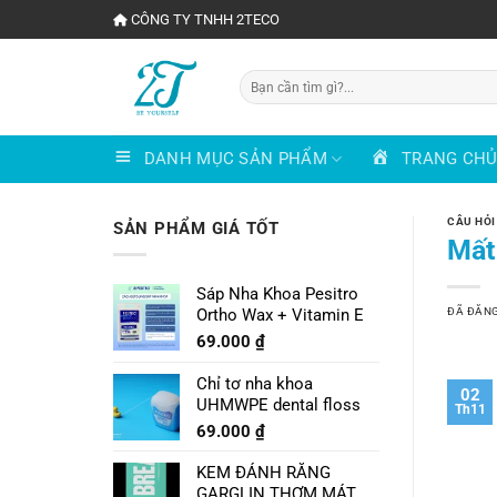
Chuyển
CÔNG TY TNHH 2TECO
đến
nội
Tìm
dung
kiếm:
DANH MỤC SẢN PHẨM
TRANG CH
CÂU HỎI
SẢN PHẨM GIÁ TỐT
Mất
Sáp Nha Khoa Pesitro
ĐÃ ĐĂN
Ortho Wax + Vitamin E
69.000
₫
Chỉ tơ nha khoa
02
UHMWPE dental floss
Th11
69.000
₫
KEM ĐÁNH RĂNG
GARGLIN THƠM MÁT VỊ