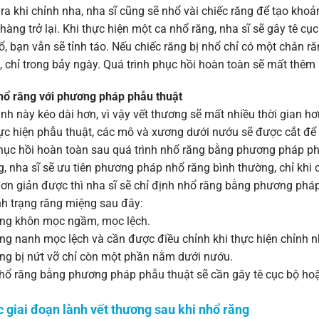
ra khi chỉnh nha, nha sĩ cũng sẽ nhổ vài chiếc răng để tạo khoản
hàng trở lại. Khi thực hiện một ca nhổ răng, nha sĩ sẽ gây tê c
ổ, bạn vẫn sẽ tỉnh táo. Nếu chiếc răng bị nhổ chỉ có một chân ră
 chỉ trong bảy ngày. Quá trình phục hồi hoàn toàn sẽ mất thêm
hổ răng với phương pháp phẫu thuật
ình này kéo dài hơn, vì vậy vết thương sẽ mất nhiều thời gian hơ
ực hiện phẫu thuật, các mô và xương dưới nướu sẽ được cắt để p
hục hồi hoàn toàn sau quá trình nhổ răng bằng phương pháp phẫ
, nha sĩ sẽ ưu tiên phương pháp nhổ răng bình thường, chỉ khi 
ơn giản được thì nha sĩ sẽ chỉ định nhổ răng bằng phương pháp
nh trạng răng miệng sau đây:
g khôn mọc ngầm, mọc lệch.
g nanh mọc lệch và cần được điều chỉnh khi thực hiện chỉnh n
g bị nứt vỡ chỉ còn một phần nằm dưới nướu.
hổ răng bằng phương pháp phẫu thuật sẽ cần gây tê cục bộ hoặ
c giai đoạn lành vết thương sau khi nhổ răng