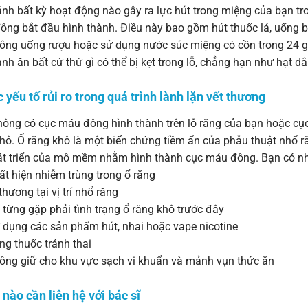
h bất kỳ hoạt động nào gây ra lực hút trong miệng của bạn tr
ng bắt đầu hình thành. Điều này bao gồm hút thuốc lá, uống b
ng uống rượu hoặc sử dụng nước súc miệng có cồn trong 24 gi
h ăn bất cứ thứ gì có thể bị kẹt trong lỗ, chẳng hạn như hạt d
c yếu tố rủi ro trong quá trình lành lặn vết thương
ông có cục máu đông hình thành trên lỗ răng của bạn hoặc cục 
hô. Ổ răng khô là một biến chứng tiềm ẩn của phẫu thuật nhổ r
át triển của mô mềm nhằm hình thành cục máu đông. Bạn có nhi
t hiện nhiễm trùng trong ổ răng
hương tại vị trí nhổ răng
ừng gặp phải tình trạng ổ răng khô trước đây
dụng các sản phẩm hút, nhai hoặc vape nicotine
g thuốc tránh thai
ng giữ cho khu vực sạch vi khuẩn và mảnh vụn thức ăn
i nào cần liên hệ với bác sĩ