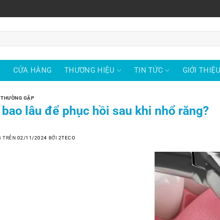
Ủ
CỬA HÀNG
THƯƠNG HIỆU
TIN TỨC
GIỚI THIỆ
 THƯỜNG GẶP
 bao lâu để phục hồi sau khi nhổ răng?
G TRÊN
02/11/2024
BỞI
2TECO