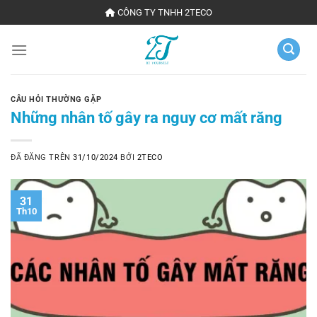
Chuyển
CÔNG TY TNHH 2TECO
đến
nội
dung
CÂU HỎI THƯỜNG GẶP
Những nhân tố gây ra nguy cơ mất răng
ĐÃ ĐĂNG TRÊN
31/10/2024
BỞI
2TECO
31
Th10