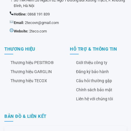
Số 19A Hẻm 26 Ngách 62 Ngõ 1 Đường Bùi Xương Trạch, P. Khương
Đình, Hà Nội
Hotline:
0868 191 839
Email:
2tecovn@gmail.com
Website:
2teco.com
THƯƠNG HIỆU
HỖ TRỢ & THÔNG TIN
Thương hiệu PESITRO®
Giới thiệu công ty
Thương hiệu GARGLIN
Đăng ký bảo hành
Thương hiệu TECOX
Câu hỏi thường gặp
Chính sách bảo mật
Liên hệ với chúng tôi
BẢN ĐỒ & LIÊN KẾT