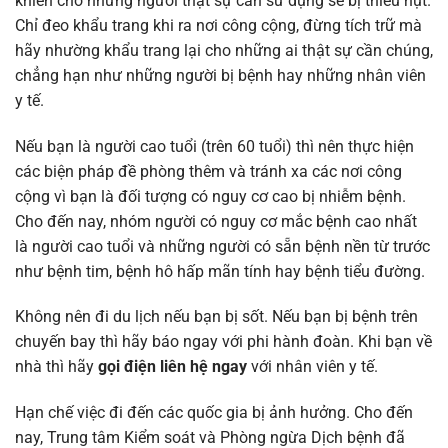
khiến cho những người thật sự cần sử dụng sẽ bị thiếu hụt.
Chỉ đeo khẩu trang khi ra nơi công cộng, đừng tích trữ mà
hãy nhường khẩu trang lại cho những ai thật sự cần chúng,
chẳng hạn như những người bị bệnh hay những nhân viên
y tế.
Nếu bạn là người cao tuổi (trên 60 tuổi) thì nên thực hiện
các biện pháp đề phòng thêm và tránh xa các nơi công
cộng vì bạn là đối tượng có nguy cơ cao bị nhiễm bệnh.
Cho đến nay, nhóm người có nguy cơ mắc bệnh cao nhất
là người cao tuổi và những người có sẵn bệnh nền từ trước
như bệnh tim, bệnh hô hấp mãn tính hay bệnh tiểu đường.
Không nên đi du lịch nếu bạn bị sốt. Nếu bạn bị bệnh trên
chuyến bay thì hãy báo ngay với phi hành đoàn. Khi bạn về
nhà thì hãy
gọi điện liên hệ ngay
với nhân viên y tế.
Hạn chế việc đi đến các quốc gia bị ảnh hưởng. Cho đến
nay, Trung tâm Kiểm soát và Phòng ngừa Dịch bệnh đã