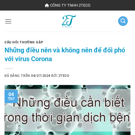
Chuyển
CÔNG TY TNHH 2TECO
đến
nội
dung
CÂU HỎI THƯỜNG GẶP
Những điều nên và không nên để đối phó
với virus Corona
ĐÃ ĐĂNG TRÊN
04/07/2024
BỞI
2TECO
04
Th7