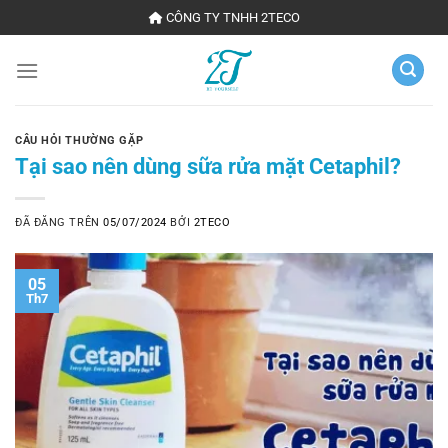
Chuyển
CÔNG TY TNHH 2TECO
đến
nội
dung
CÂU HỎI THƯỜNG GẶP
Tại sao nên dùng sữa rửa mặt Cetaphil?
ĐÃ ĐĂNG TRÊN
05/07/2024
BỞI
2TECO
05
Th7