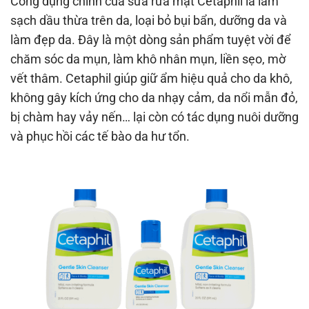
Công dụng chính của sữa rửa mặt Cetaphil là làm
sạch dầu thừa trên da, loại bỏ bụi bẩn, dưỡng da và
làm đẹp da. Đây là một dòng sản phẩm tuyệt vời để
chăm sóc da mụn, làm khô nhân mụn, liền sẹo, mờ
vết thâm. Cetaphil giúp giữ ẩm hiệu quả cho da khô,
không gây kích ứng cho da nhạy cảm, da nổi mẫn đỏ,
bị chàm hay vảy nến… lại còn có tác dụng nuôi dưỡng
và phục hồi các tế bào da hư tổn.